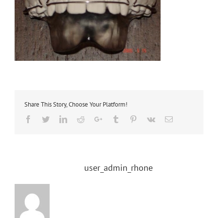
Share This Story, Choose Your Platform!
Facebook
Twitter
LinkedIn
Reddit
Google+
Tumblr
Pinterest
Vk
Email
About the Author:
user_admin_rhone