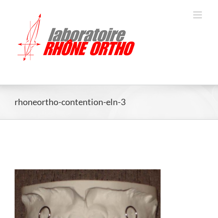
Skip
to
content
rhoneortho-contention-eln-3
rhoneortho-contention-eln-3