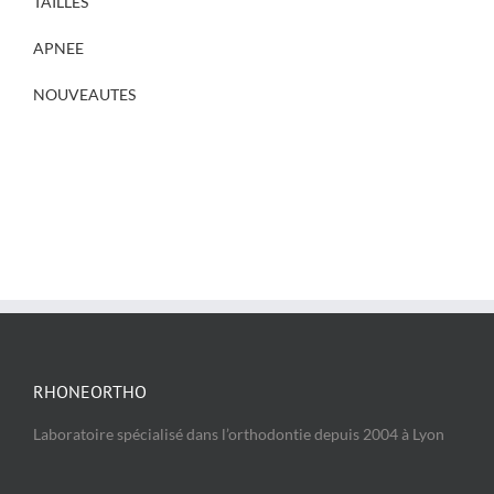
TAILLES
APNEE
NOUVEAUTES
RHONEORTHO
Laboratoire spécialisé dans l’orthodontie depuis 2004 à Lyon