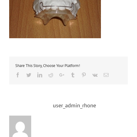
Share This Story, Choose Your Platform!
Facebook
Twitter
LinkedIn
Reddit
Google+
Tumblr
Pinterest
Vk
Email
About the Author:
user_admin_rhone