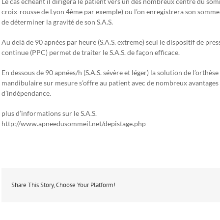
Le cas échéant il dirigera le patient vers un des nombreux centre du somm
croix-rousse de Lyon 4ème par exemple) ou l’on enregistrera son sommeil
de déterminer la gravité de son S.A.S.
Au delà de 90 apnées par heure (S.A.S. extreme) seul le dispositif de pres
continue (PPC) permet de traiter le S.A.S. de façon efficace.
En dessous de 90 apnées/h (S.A.S. sévère et léger) la solution de l’orthès
mandibulaire sur mesure s’offre au patient avec de nombreux avantages d
d’indépendance.
plus d’informations sur le S.A.S.
http://www.apneedusommeil.net/depistage.php
Share This Story, Choose Your Platform!