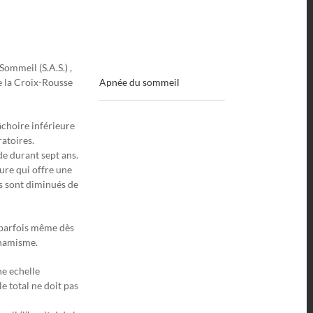
Project Details
Categories:
ommeil (S.A.S.) ,
e la Croix-Rousse
Apnée du sommeil
âchoire inférieure
ratoires.
ude durant sept ans.
ure qui offre une
ls sont diminués de
s parfois même dès
ynamisme.
ne echelle
e total ne doit pas