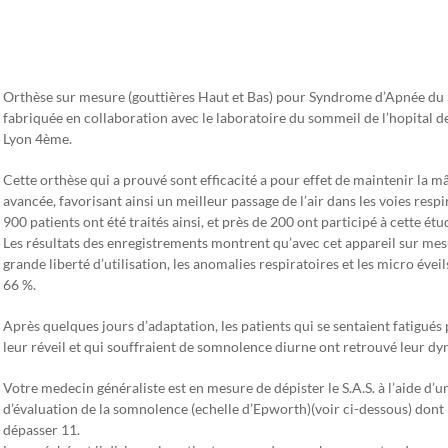
Project Description
Orthèse sur mesure (gouttières Haut et Bas) pour Syndrome d’Apnée du S
fabriquée en collaboration avec le laboratoire du sommeil de l’hopital d
Lyon 4ème.
Cette orthèse qui a prouvé sont efficacité a pour effet de maintenir la m
avancée, favorisant ainsi un meilleur passage de l’air dans les voies respi
900 patients ont été traités ainsi, et près de 200 ont participé à cette ét
Les résultats des enregistrements montrent qu’avec cet appareil sur mes
grande liberté d’utilisation, les anomalies respiratoires et les micro évei
66 %.
Après quelques jours d’adaptation, les patients qui se sentaient fatigué
leur réveil et qui souffraient de somnolence diurne ont retrouvé leur d
Votre medecin généraliste est en mesure de dépister le S.A.S. à l’aide d’u
d’évaluation de la somnolence (echelle d’Epworth)(voir ci-dessous) dont l
dépasser 11.