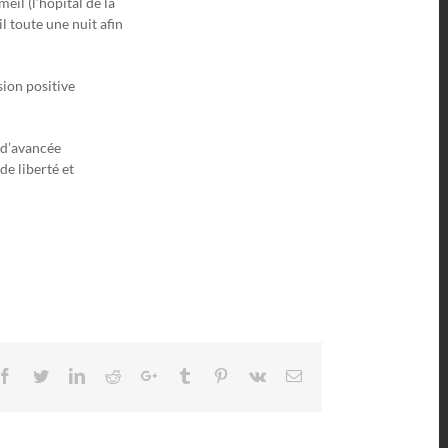
eil (l’hopital de la
 toute une nuit afin
sion positive
e d’avancée
e liberté et
Facebook
Twitter
LinkedIn
Reddit
Google+
Tumblr
Pinterest
Vk
Email